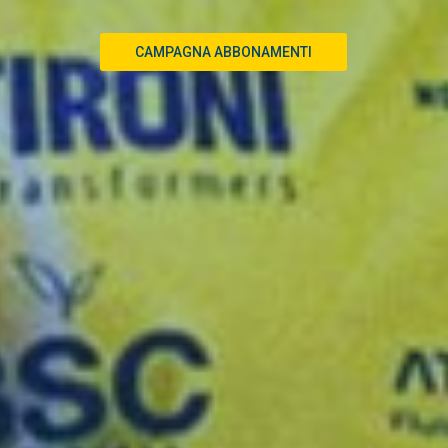
CAMPAGNA ABBONAMENTI