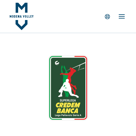
IL CLUB
NEWS
TICKETING
SUMMER CAMP
MV PARTNERS
PALAPANINI
GIOVANILI
ACADEMY
STORE