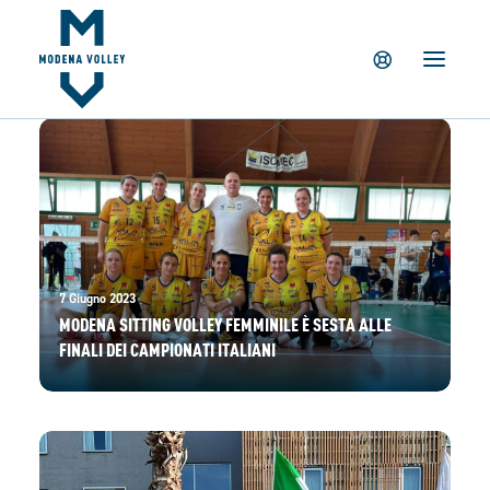
IL CLUB
NEWS
TICKETING
SUMMER CAMP
MV PARTNERS
PALAPANINI
GIOVANILI
7 Giugno 2023
ACADEMY
MODENA SITTING VOLLEY FEMMINILE È SESTA ALLE
FINALI DEI CAMPIONATI ITALIANI
STORE