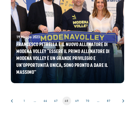
19 Maggio 2023
FRANCESCO PETRELLA È IL NUOVO ALLENATORE DI
MODENA VOLLEY “ESSERE IL PRIMO ALLENATORE DI
MODENA VOLLEY È UN GRANDE PRIVILEGIO E
UN’OPPORTUNITÀ UNICA, SONO PRONTO A DARE IL
MASSIMO”
1
…
66
67
68
69
70
…
87