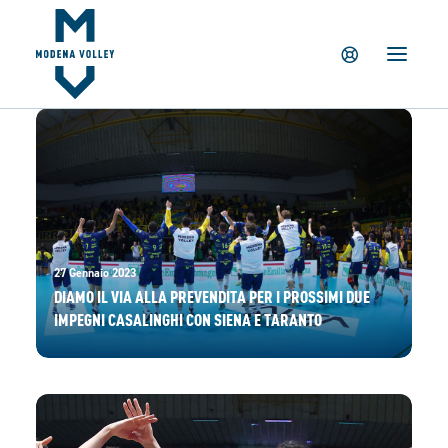
IL CLUB
NEWS
TICKETING
SUMMER CAMP
MV PARTNERS
PALAPANINI
GIOVANILI
27 Gennaio 2023
ACADEMY
DIAMO IL VIA ALLA PREVENDITA PER I PROSSIMI DUE
IMPEGNI CASALINGHI CON SIENA E TARANTO
STORE