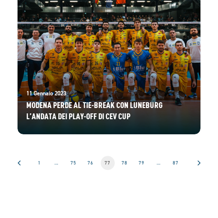
11 Gennaio 2023
MODENA PERDE AL TIE-BREAK CON LUNEBURG
L’ANDATA DEI PLAY-OFF DI CEV CUP
1
…
75
76
77
78
79
…
87