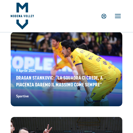
IL CLUB
NEWS
TICKETING
SUMMER CAMP
MV PARTNERS
PALAPANINI
9 Aprile 2024
GIOVANILI
DRAGAN STANKOVIC: “LA SQUADRA CI CREDE, A
PIACENZA DAREMO IL MASSIMO COME SEMPRE”
ACADEMY
STORE
Sportive