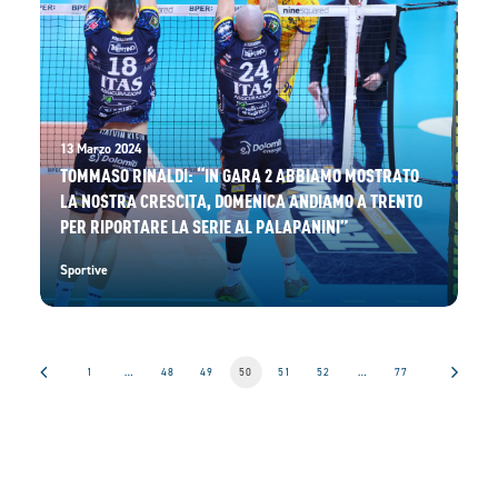
13 Marzo 2024
TOMMASO RINALDI: “IN GARA 2 ABBIAMO MOSTRATO
LA NOSTRA CRESCITA, DOMENICA ANDIAMO A TRENTO
PER RIPORTARE LA SERIE AL PALAPANINI”
Sportive
1
…
48
49
50
51
52
…
77