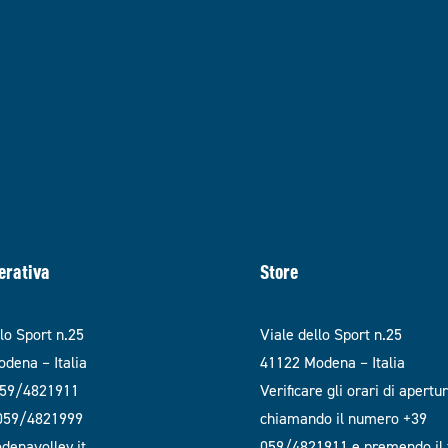
erativa
Store
llo Sport n.25
Viale dello Sport n.25
dena – Italia
41122 Modena – Italia
059/4821911
Verificare gli orari di apertu
 059/4821999
chiamando il numero +39
enavolley.it
059/4821911 e premendo il t