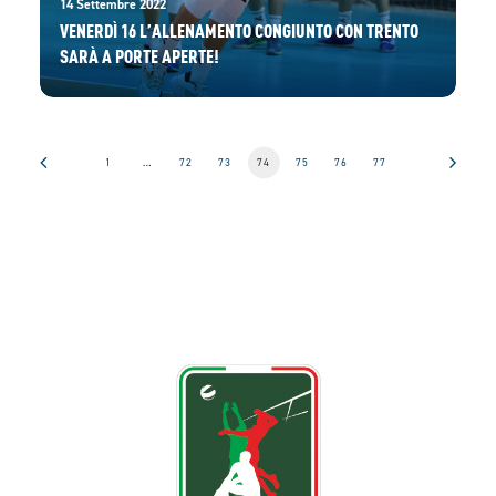
14 Settembre 2022
VENERDÌ 16 L’ALLENAMENTO CONGIUNTO CON TRENTO
SARÀ A PORTE APERTE!
1
…
72
73
74
75
76
77