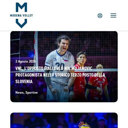
IL CLUB
NEWS
TICKETING
SUMMER CAMP
MV PARTNERS
2 Agosto 2026
PALAPANINI
VNL, L’OPPOSTO GIALLOBLÙ NIK MUJANOVIC
GIOVANILI
PROTAGONISTA NELLO STORICO TERZO POSTO DELLA
SLOVENIA
ACADEMY
STORE
News
,
Sportive