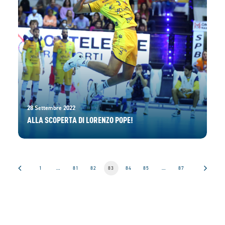
28 Settembre 2022
ALLA SCOPERTA DI LORENZO POPE!
1
…
81
82
83
84
85
…
87