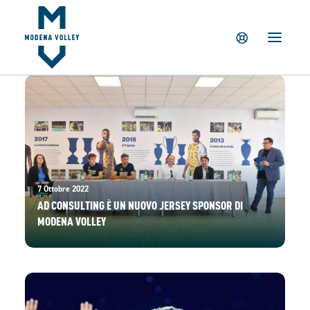
IL CLUB
NEWS
TICKETING
SUMMER CAMP
MV PARTNERS
PALAPANINI
GIOVANILI
7 Ottobre 2022
ACADEMY
AD CONSULTING È UN NUOVO JERSEY SPONSOR DI
MODENA VOLLEY
STORE