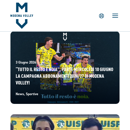
IL CLUB
NEWS
TICKETING
SUMMER CAMP
MV PARTNERS
3 Giugno 2026
PALAPANINI
“TUTTO IL RESTO È NOIA”, PARTE MERCOLEDÌ 10 GIUGNO
GIOVANILI
LA CAMPAGNA ABBONAMENTI 2026/27 DI MODENA
VOLLEY!
ACADEMY
STORE
News
,
Sportive