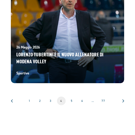
26 Maggio 2026
LORENZO TUBERTINI È IL NUOVO ALLENATORE DI
MODENA VOLLEY
Sportive
1
2
3
4
5
6
…
77