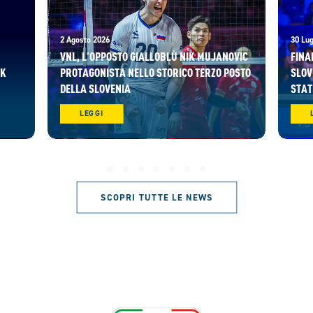
2 Agosto 2026
30 Lug
VNL, L’OPPOSTO GIALLOBLÙ NIK MUJANOVIC
FINA
AK
PROTAGONISTA NELLO STORICO TERZO POSTO
SLOV
DELLA SLOVENIA
STAT
LEGGI
SCOPRI TUTTE LE NEWS