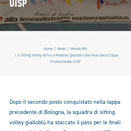
UISP
Home
News
Mondo MV
Il Sitting Volley arriva a Modena: gialloblù alle finali della Coppa
Promozionale UISP
Dopo il secondo posto conquistato nella tappa
precedente di Bologna, la squadra di sitting
volley gialloblù ha staccato il pass per le finali