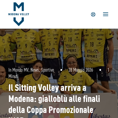
IL CLUB
NEWS
TICKETING
SUMMER CAMP
MV PARTNERS
PALAPANINI
GIOVANILI
In
Mondo MV
,
News
,
Sportive
•
28 Maggio 2026
•
1
Minuti
ACADEMY
Il Sitting Volley arriva a
STORE
Modena: gialloblù alle finali
della Coppa Promozionale