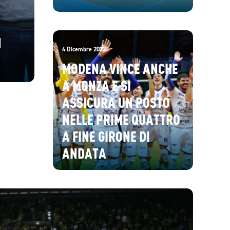
N
4 Dicembre 2022
MODENA VINCE ANCHE
A MONZA E SI
ASSICURA UN POSTO
NELLE PRIME QUATTRO
A FINE GIRONE DI
ANDATA