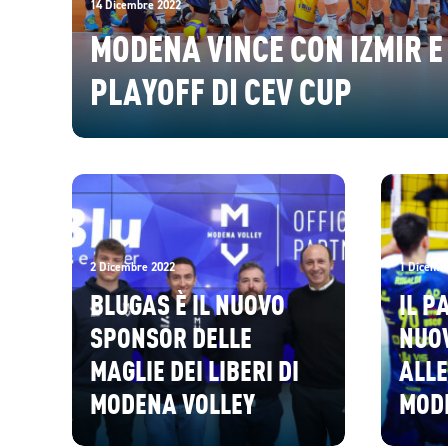
14 Dicembre 2022
MODENA VINCE CON IZMIR E
PLAYOFF DI CEV CUP
2 Dicembre 2022
1 Dicemb
BLUGAS È IL NUOVO
IL P
SPONSOR DELLE
NUOV
MAGLIE DEI LIBERI DI
ALLE
MODENA VOLLEY
MOD