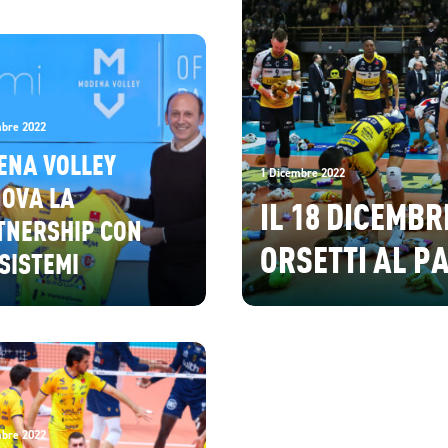
bre 2022
ENA VOLLEY
1 Dicembre 2022
NOVA LA
IL 18 DICEMBR
TNERSHIP CON
ORSETTI AL P
SISTEMI
bre 2022