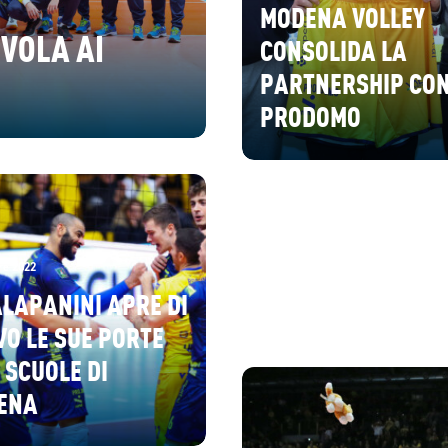
MODENA VOLLEY
 VOLA AI
CONSOLIDA LA
PARTNERSHIP CO
PRODOMO
re 2022
ALAPANINI APRE DI
O LE SUE PORTE
 SCUOLE DI
ENA