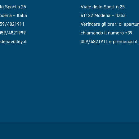
llo Sport n.25
Viale dello Sport n.25
dena – Italia
41122 Modena – Italia
059/4821911
Verificare gli orari di apertu
 059/4821999
chiamando il numero +39
enavolley.it
059/4821911 e premendo il t