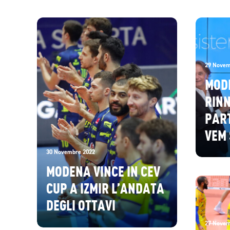
29 Novem
MOD
RIN
PAR
VEM 
30 Novembre 2022
MODENA VINCE IN CEV
CUP A IZMIR L’ANDATA
DEGLI OTTAVI
27 Novem