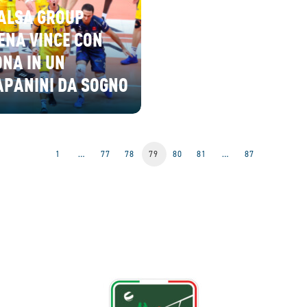
VALSA GROUP
ENA VINCE CON
NA IN UN
APANINI DA SOGNO
1
…
77
78
79
80
81
…
87