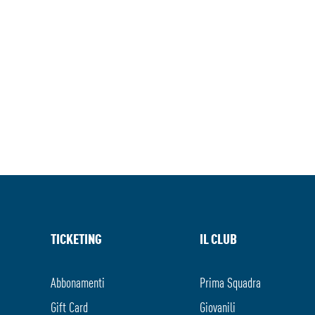
TICKETING
IL CLUB
Abbonamenti
Prima Squadra
Gift Card
Giovanili