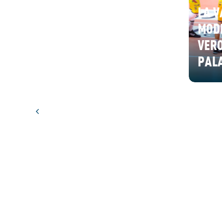
LA 
MOD
VERO
PAL