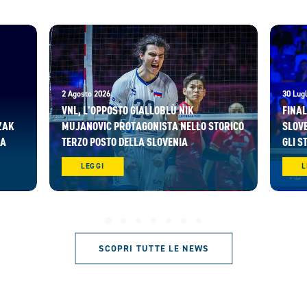
2 Agosto 2026
30 Lugl
VNL, L’OPPOSTO GIALLOBLÙ NIK
FINAL
ZAK
MUJANOVIC PROTAGONISTA NELLO STORICO
SLOVE
RA
TERZO POSTO DELLA SLOVENIA
GLI S
LEGGI
L
SCOPRI TUTTE LE NEWS