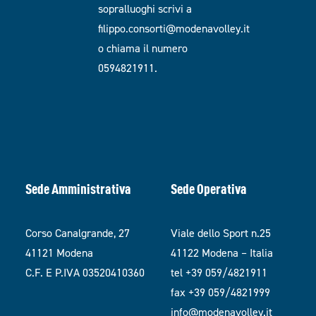
sopralluoghi scrivi a
filippo.consorti@modenavolley.it
o chiama il numero
0594821911.
Sede Amministrativa
Sede Operativa
Corso Canalgrande, 27
Viale dello Sport n.25
41121 Modena
41122 Modena – Italia
C.F. E P.IVA 03520410360
tel +39 059/4821911
fax +39 059/4821999
info@modenavolley.it