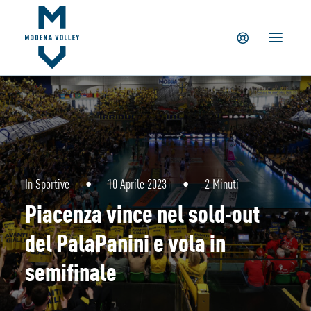
IL CLUB
NEWS
TICKETING
SUMMER CAMP
MV PARTNERS
PALAPANINI
GIOVANILI
In
Sportive
•
10 Aprile 2023
•
2 Minuti
ACADEMY
Piacenza vince nel sold-out
STORE
del PalaPanini e vola in
semifinale