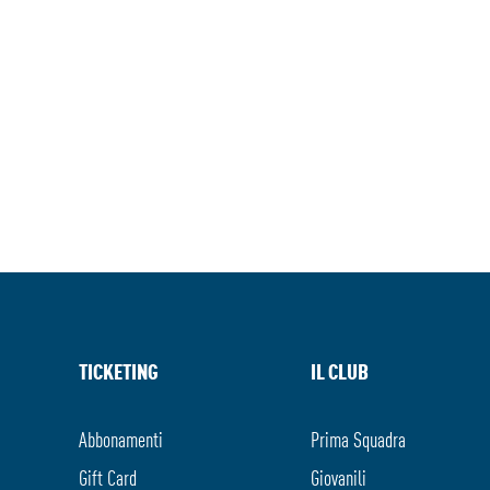
TICKETING
IL CLUB
Abbonamenti
Prima Squadra
Gift Card
Giovanili