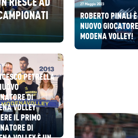
N RIESCE AD
27 Maggio 2023
 CAMPIONATI
ROBERTO PINALI È
NUOVO GIOCATORE
MODENA VOLLEY!
o 2023
NCESCO PETRELLA
 NUOVO
NATORE DI
ENA VOLLEY
ERE IL PRIMO
NATORE DI
NA VOLLEY È UN