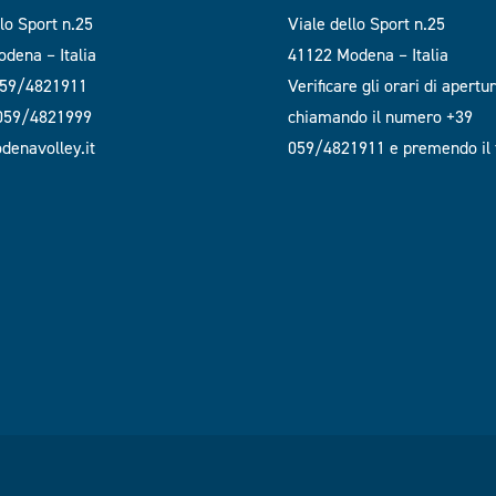
llo Sport n.25
Viale dello Sport n.25
dena – Italia
41122 Modena – Italia
059/4821911
Verificare gli orari di apertu
 059/4821999
chiamando il numero +39
enavolley.it
059/4821911 e premendo il t