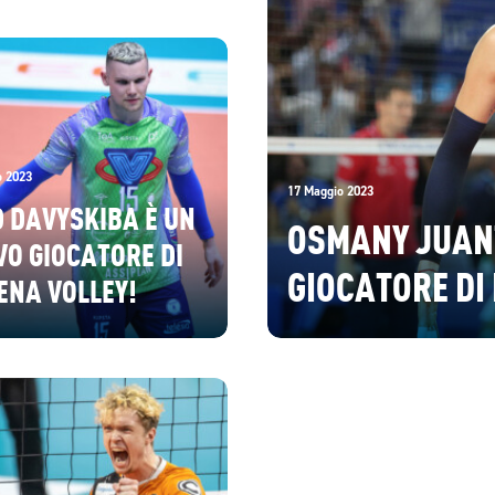
DE PRIVILEGIO E
OPPORTUNITÀ
A, SONO PRONTO
RE IL MASSIMO”
o 2023
17 Maggio 2023
 DAVYSKIBA È UN
OSMANY JUAN
O GIOCATORE DI
GIOCATORE DI
ENA VOLLEY!