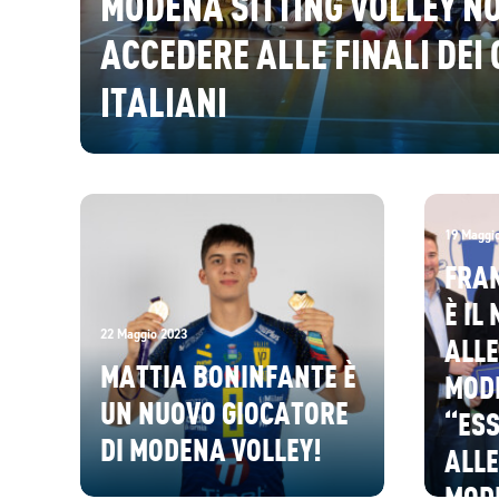
MODENA SITTING VOLLEY NO
ACCEDERE ALLE FINALI DEI
ITALIANI
19 Maggi
FRA
È IL
22 Maggio 2023
ALLE
MATTIA BONINFANTE È
MOD
UN NUOVO GIOCATORE
“ESS
DI MODENA VOLLEY!
ALLE
MODE