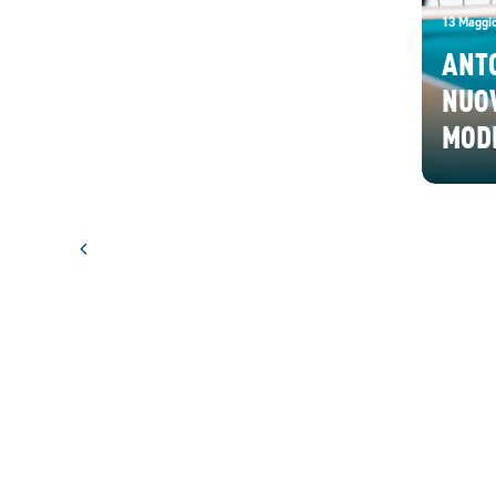
13 Maggi
ANT
NUOV
MOD