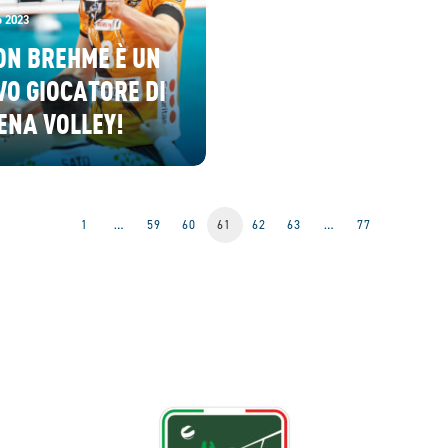
o 2023
ON BREHME È UN
O GIOCATORE DI
ENA VOLLEY!
1
…
59
60
61
62
63
…
77