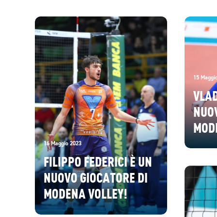
GRAN
UN’
UNIC
A DA
15 Maggi
VLAD
NUOV
MOD
16 Maggio 2023
FILIPPO FEDERICI È UN
NUOVO GIOCATORE DI
MODENA VOLLEY!