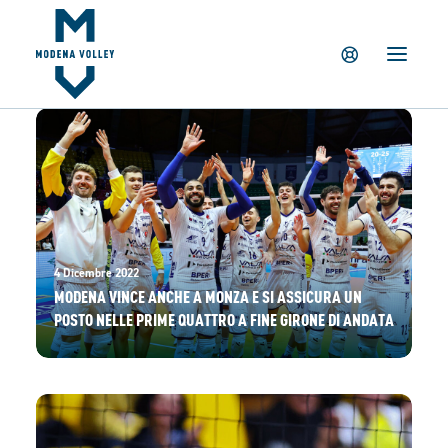
IL CLUB
NEWS
TICKETING
SUMMER CAMP
MV PARTNERS
PALAPANINI
GIOVANILI
4 Dicembre 2022
ACADEMY
MODENA VINCE ANCHE A MONZA E SI ASSICURA UN
POSTO NELLE PRIME QUATTRO A FINE GIRONE DI ANDATA
STORE