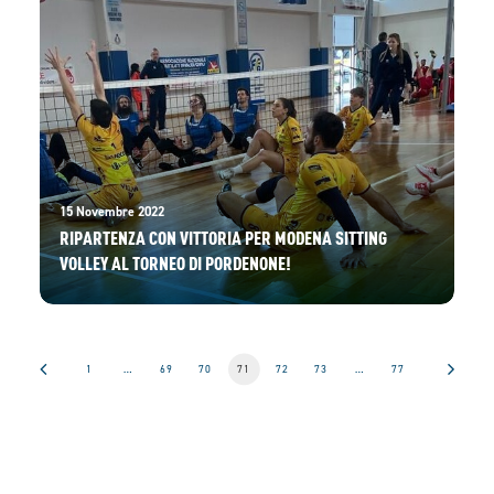
15 Novembre 2022
RIPARTENZA CON VITTORIA PER MODENA SITTING
VOLLEY AL TORNEO DI PORDENONE!
1
…
69
70
71
72
73
…
77