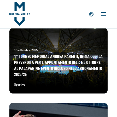
IL CLUB
NEWS
TICKETING
SUMMER CAMP
MV PARTNERS
1 Settembre 2025
1^ TORNEO MEMORIAL ANDREA PARENTI, INIZIA OGGI LA
PALAPANINI
PREVENDITA PER L’APPUNTAMENTO DEL 4 E 5 OTTOBRE
GIOVANILI
AL PALAPANINI: EVENTO INCLUSO NELL’ABBONAMENTO
2025/26
ACADEMY
STORE
Sportive