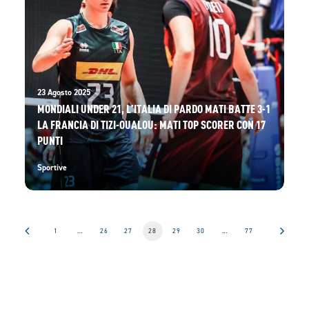
23 Agosto 2025
MONDIALI UNDER 21, L’ITALIA DI PARDO MATI BATTE 3-1
LA FRANCIA DI TIZI-OUALOU: MATI TOP SCORER CON 17
PUNTI
Sportive
1
…
26
27
28
29
30
…
77