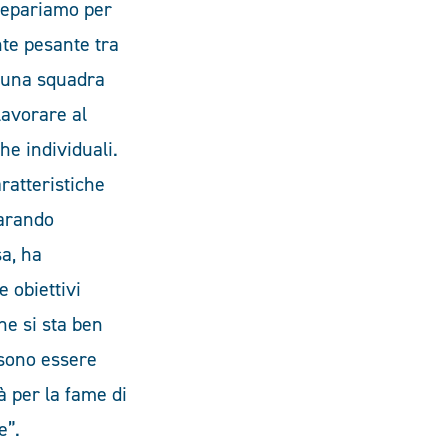
prepariamo per
nte pesante tra
o una squadra
lavorare al
he individuali.
aratteristiche
parando
sa, ha
 obiettivi
he si sta ben
ssono essere
à per la fame di
e”.