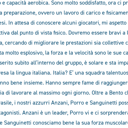
o e capacità aerobica. Sono molto soddisfatto, ora ci 
la preparazione, ovvero un lavoro di carico e fisicame
esi. In attesa di conoscere alcuni giocatori, mi aspett
tiva dal punto di vista fisico. Dovremo essere bravi a 
a, cercando di migliorare le prestazioni sia collettive c
ta molto esplosivo, la forza e la velocità sono le sue c
inserito subito all’interno del gruppo, è solare e sta im
sa la lingua italiana. Italia? E’ una squadra talentuo
nno bene insieme. Hanno sempre fame di raggiungere
ia di lavorare al massimo ogni giorno. Oltre a Bento c
sile, i nostri azzurri Anzani, Porro e Sanguinetti po
gonisti. Anzani è un leader, Porro vi e ci sorprender
 e Sanguinetti conosciamo bene la sua forza muscolar