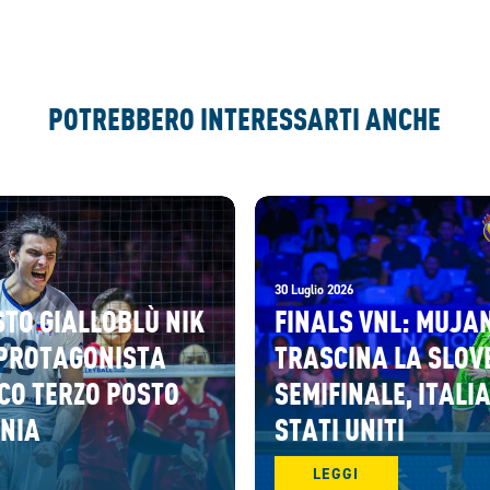
POTREBBERO INTERESSARTI ANCHE
30 Luglio 2026
STO GIALLOBLÙ NIK
FINALS VNL: MUJA
PROTAGONISTA
TRASCINA LA SLOV
CO TERZO POSTO
SEMIFINALE, ITALIA
ENIA
STATI UNITI
LEGGI