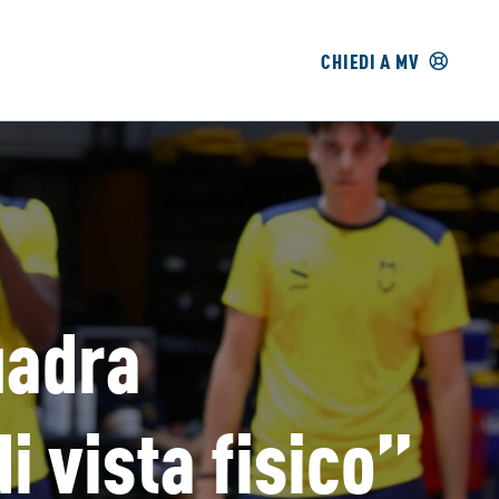
CHIEDI A MV
uadra
i vista fisico”