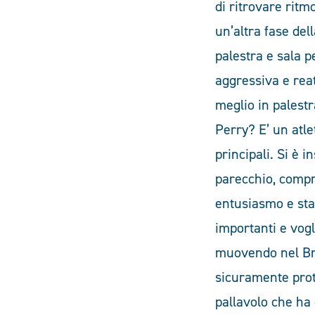
di ritrovare ritm
un’altra fase del
palestra e sala p
aggressiva e reat
meglio in palestr
Perry? E’ un atle
principali. Si è 
parecchio, compre
entusiasmo e sta
importanti e vogl
muovendo nel Bra
sicuramente prota
pallavolo che ha