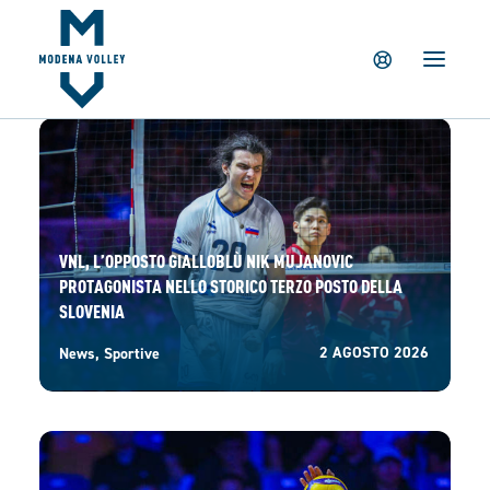
IL CLUB
NEWS
TICKETING
SUMMER CAMP
MV PARTNERS
PALAPANINI
VNL, L’OPPOSTO GIALLOBLÙ NIK MUJANOVIC
GIOVANILI
PROTAGONISTA NELLO STORICO TERZO POSTO DELLA
SLOVENIA
ACADEMY
2 AGOSTO 2026
News
,
Sportive
STORE