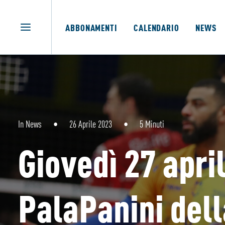
ABBONAMENTI
CALENDARIO
NEWS
In
News
•
26 Aprile 2023
•
5 Minuti
Giovedì 27 apri
PalaPanini dell