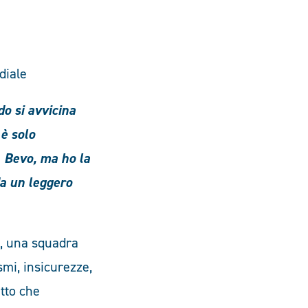
diale
do si avvicina
è solo
i. Bevo, ma ho la
da un leggero
e, una squadra
mi, insicurezze,
tto che