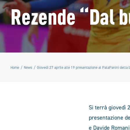
Rezende “Dal bu
Home
News
Giovedì 27 aprile alle 19 presentazione al PalaPanini della 
Si terrà giovedì 2
presentazione de
e Davide Romani e