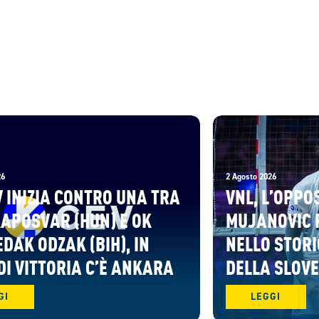
26
2 Agosto 2026
V INIZIA CONTRO UNA TRA
VNL, L’OPPO
KAPOSVAR (HUN) E OK
MUJANOVIC 
DAK ODZAK (BIH), IN
NELLO STORI
DI VITTORIA C’È ANKARA
DELLA SLOV
GI
LEGGI