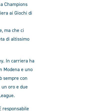
 una Champions
era ai Giochi di
ie, ma che ci
eta di altissimo
y. In carriera ha
 con Modena e uno
ub sempre con
i, un oro e due
League.
 È responsabile