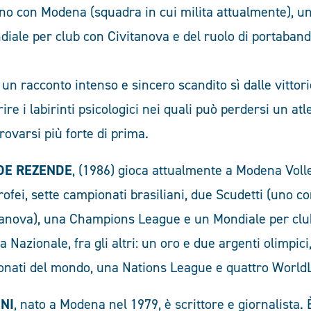
liano con Modena (squadra in cui milita attualmente),
iale per club con Civitanova e del ruolo di portabandi
è un racconto intenso e sincero scandito sì dalle vittor
re i labirinti psicologici nei quali può perdersi un atl
itrovarsi più forte di prima.
DE REZENDE
, (1986) gioca attualmente a Modena Volle
i trofei, sette campionati brasiliani, due Scudetti (uno
tanova), una Champions League e un Mondiale per cl
a Nazionale, fra gli altri: un oro e due argenti olimpic
onati del mondo, una Nations League e quattro World
NI
, nato a Modena nel 1979, è scrittore e giornalista.