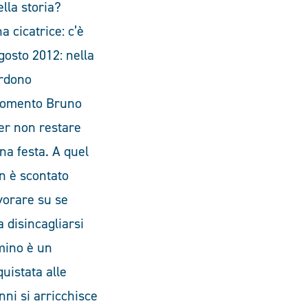
ella storia?
 cicatrice: c’è
gosto 2012: nella
erdono
 momento Bruno
er non restare
na festa. A quel
n è scontato
avorare su se
 disincagliarsi
mino è un
uistata alle
nni si arricchisce