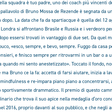
uella squadra è tuo padre, uno dei coach più vincenti d
a pallavolo di Bruno Mossa de Rezende è segnata da una
 dopo. La data che fa da spartiacque è quella del 12 a
i Londra si affrontano Brasile e Russia e i verdeoro p
dopo essersi trovati in vantaggio di due set. Da quel
buco, «esco, sempre, e bevo, sempre. Fuggo da casa p
ensieri, e finisco sempre per ritrovarmi in un bar o a u
a quando mi sento anestetizzato». Toccato il fondo, no
e ma Bruno ce la fa: accetta di farsi aiutare, inizia a l
 mindfulness e re-impara piano piano a concentrarsi, a
 sportivamente drammatico. Il premio di questo cam
nario che trova il suo apice nella medaglia d’oro conq
nel 2016, proprio davanti al suo pubblico, e che negli a