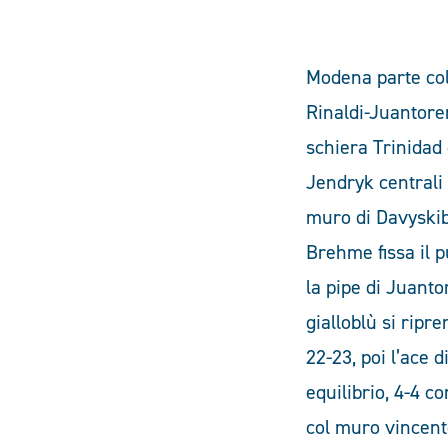
Modena parte col
Rinaldi-Juantoren
schiera Trinidad 
Jendryk centrali 
muro di Davyskiba
Brehme fissa il p
la pipe di Juanto
gialloblù si ripr
22-23, poi l’ace 
equilibrio, 4-4 c
col muro vincent