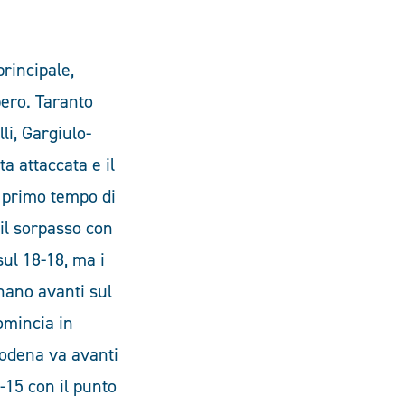
rincipale,
bero. Taranto
li, Gargiulo-
a attaccata e il
l primo tempo di
 il sorpasso con
sul 18-18, ma i
rnano avanti sul
comincia in
 Modena va avanti
-15 con il punto