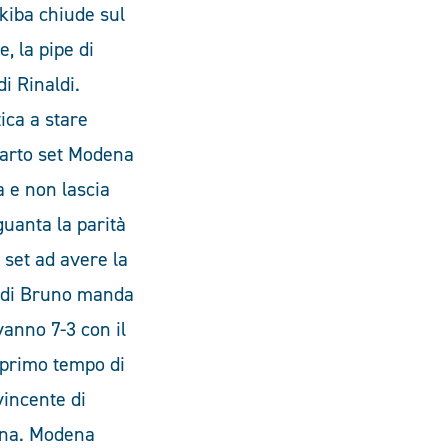
skiba chiude sul
, la pipe di
di Rinaldi.
ica a stare
quarto set Modena
a e non lascia
guanta la parità
i set ad avere la
o di Bruno manda
vanno 7-3 con il
 primo tempo di
vincente di
rena. Modena