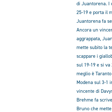
di Juantorena. I 
25-19 e porta il 
Juantorena fa seg
Ancora un vincen
aggrappata, Juant
mette subito la t
scappare i giallo
sul 19-19 e si va
meglio è Taranto
Modena sul 3-1 in
vincente di Davy
Brehme fa scriver
Bruno che mette 