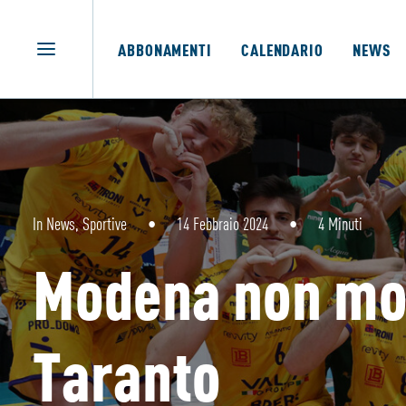
ABBONAMENTI
CALENDARIO
NEWS
In
News
,
Sportive
•
14 Febbraio 2024
•
4 Minuti
Modena non moll
Taranto