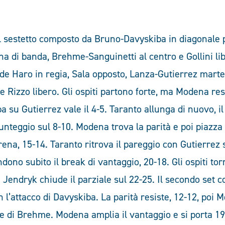
 sestetto composto da Bruno-Davyskiba in diagonale p
a di banda, Brehme-Sanguinetti al centro e Gollini li
de Haro in regia, Sala opposto, Lanza-Gutierrez martel
e Rizzo libero. Gli ospiti partono forte, ma Modena rest
 su Gutierrez vale il 4-5. Taranto allunga di nuovo, i
unteggio sul 8-10. Modena trova la parità e poi piazza
rena, 15-14. Taranto ritrova il pareggio con Gutierrez 
endono subito il break di vantaggio, 20-18. Gli ospiti to
di Jendryk chiude il parziale sul 22-25. Il secondo set 
on l’attacco di Davyskiba. La parità resiste, 12-12, poi
e di Brehme. Modena amplia il vantaggio e si porta 19