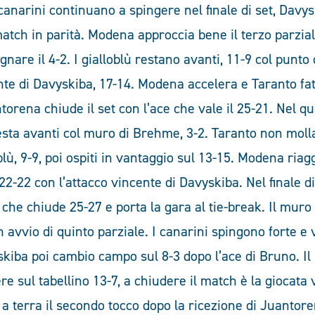
canarini continuano a spingere nel finale di set, Davy
match in parità. Modena approccia bene il terzo parziale
nare il 4-2. I gialloblù restano avanti, 11-9 col punto 
te di Davyskiba, 17-14. Modena accelera e Taranto fat
orena chiude il set con l’ace che vale il 25-21. Nel 
esta avanti col muro di Brehme, 3-2. Taranto non moll
blù, 9-9, poi ospiti in vantaggio sul 13-15. Modena riag
 22-22 con l’attacco vincente di Davyskiba. Nel finale d
 che chiude 25-27 e porta la gara al tie-break. Il mur
 avvio di quinto parziale. I canarini spingono forte e 
skiba poi cambio campo sul 8-3 dopo l’ace di Bruno. Il
e sul tabellino 13-7, a chiudere il match è la giocata 
a terra il secondo tocco dopo la ricezione di Juanto