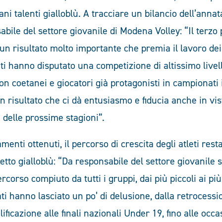
ani talenti gialloblù. A tracciare un bilancio dell’annat
bile del settore giovanile di Modena Volley: “Il terzo 
n risultato molto importante che premia il lavoro dei
leti hanno disputato una competizione di altissimo livel
on coetanei e giocatori già protagonisti in campionat
n risultato che ci dà entusiasmo e fiducia anche in vis
elle prossime stagioni”.
amenti ottenuti, il percorso di crescita degli atleti rest
etto gialloblù: “Da responsabile del settore giovanile
ercorso compiuto da tutti i gruppi, dai più piccoli ai pi
ati hanno lasciato un po’ di delusione, dalla retrocessi
ificazione alle finali nazionali Under 19, fino alle occ