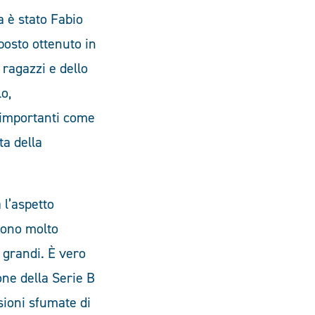
a è stato Fabio
posto ottenuto in
 ragazzi e dello
lo,
i importanti come
ta della
a l’aspetto
 sono molto
ù grandi. È vero
one della Serie B
asioni sfumate di