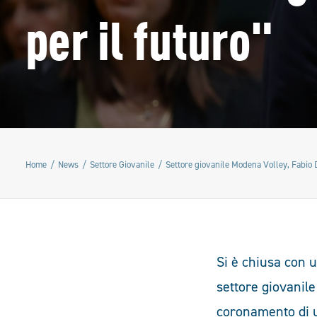
per il futuro"
Home
News
Settore Giovanile
Settore giovanile Modena Volley, Fabio Do
Si è chiusa con 
settore giovanile
coronamento di u