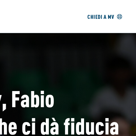
CHIEDI A MV
, Fabio
he ci dà fiducia