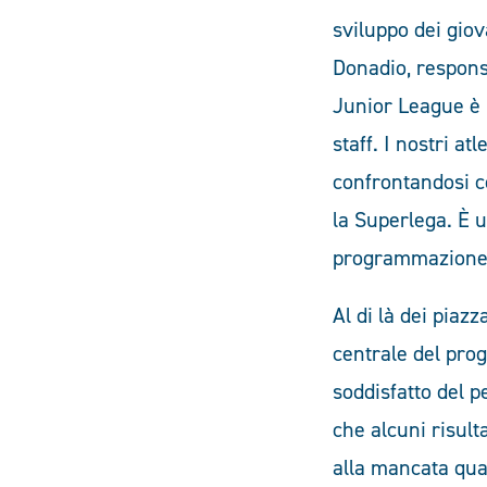
sviluppo dei giov
Donadio, responsa
Junior League è u
staff. I nostri at
confrontandosi c
la Superlega. È u
programmazione d
Al di là dei piazz
centrale del prog
soddisfatto del p
che alcuni risult
alla mancata qual