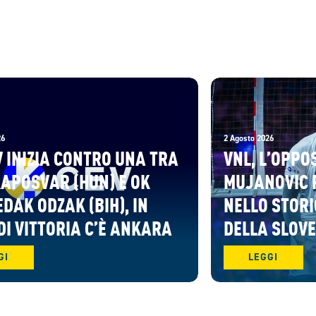
26
2 Agosto 2026
V INIZIA CONTRO UNA TRA
VNL, L’OPPO
KAPOSVAR (HUN) E OK
MUJANOVIC 
DAK ODZAK (BIH), IN
NELLO STORI
DI VITTORIA C’È ANKARA
DELLA SLOV
GI
LEGGI