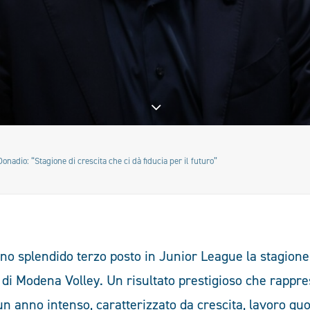
nadio: “Stagione di crescita che ci dà fiducia per il futuro”
uno splendido terzo posto in Junior League la stagion
 di Modena Volley. Un risultato prestigioso che rappre
n anno intenso, caratterizzato da crescita, lavoro quo