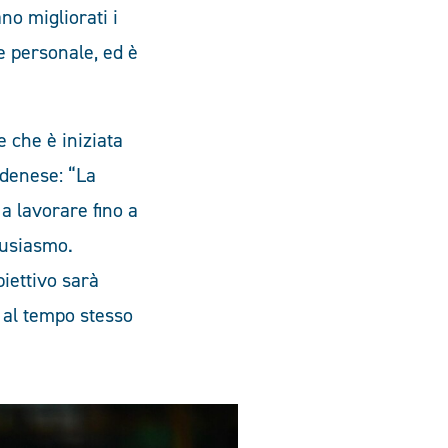
no migliorati i
 e personale, ed è
 che è iniziata
odenese: “La
a lavorare fino a
tusiasmo.
iettivo sarà
o al tempo stesso