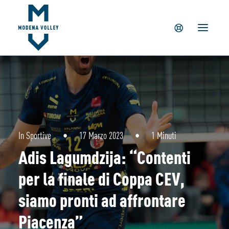
IL CLUB
NEWS
TICKETING
SUMMER CAMP
MV PARTNERS
PALAPANINI
GIOVANILI
In
Sportive
•
17 Marzo 2023
•
1 Minuti
ACADEMY
Adis Lagumdzija: “Contenti
STORE
per la finale di Coppa CEV,
siamo pronti ad affrontare
Piacenza”