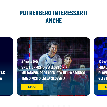
POTREBBERO INTERESSARTI
ANCHE
2 Agosto 2026
30 Lugl
VNL, L’OPPOSTO GIALLOBLÙ NIK
FINAL
ZAK
MUJANOVIC PROTAGONISTA NELLO STORICO
SLOVE
RA
TERZO POSTO DELLA SLOVENIA
GLI S
LEGGI
L