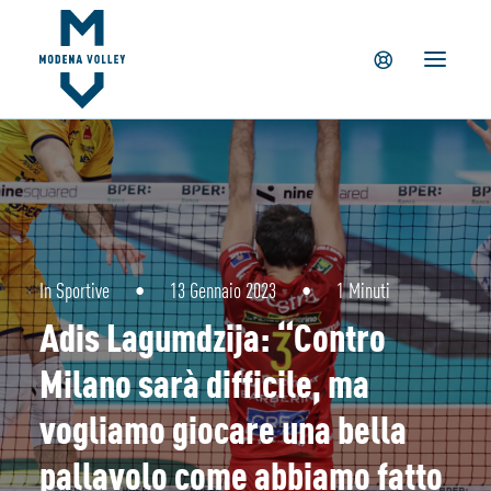
IL CLUB
NEWS
TICKETING
SUMMER CAMP
MV PARTNERS
PALAPANINI
GIOVANILI
In
Sportive
•
13 Gennaio 2023
•
1 Minuti
ACADEMY
Adis Lagumdzija: “Contro
STORE
Milano sarà difficile, ma
vogliamo giocare una bella
pallavolo come abbiamo fatto