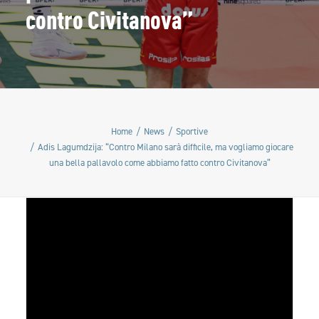
contro Civitanova”
Home
News
Sportive
Adis Lagumdzija: “Contro Milano sarà difficile, ma vogliamo giocare
una bella pallavolo come abbiamo fatto contro Civitanova”