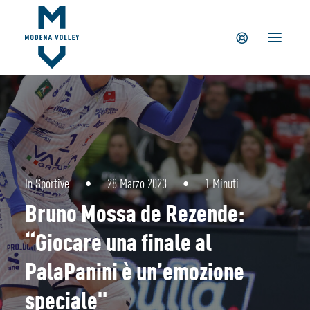
IL CLUB
NEWS
TICKETING
SUMMER CAMP
MV PARTNERS
PALAPANINI
GIOVANILI
In
Sportive
•
28 Marzo 2023
•
1 Minuti
ACADEMY
Bruno Mossa de Rezende:
STORE
“Giocare una finale al
PalaPanini è un’emozione
speciale"