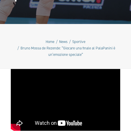
Home
News
Sportive
Bruno Mossa de Rezende: “Giocare una finale al PalaPanini è
un’emozione speciale”