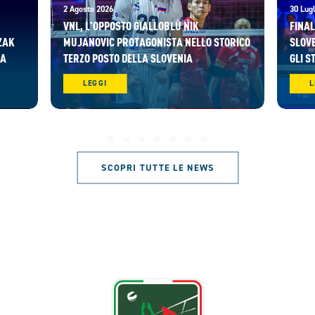
2 Agosto 2026
30 Lugl
VNL, L’OPPOSTO GIALLOBLÙ NIK
FINAL
ZAK
MUJANOVIC PROTAGONISTA NELLO STORICO
SLOVE
RA
TERZO POSTO DELLA SLOVENIA
GLI S
LEGGI
L
SCOPRI TUTTE LE NEWS