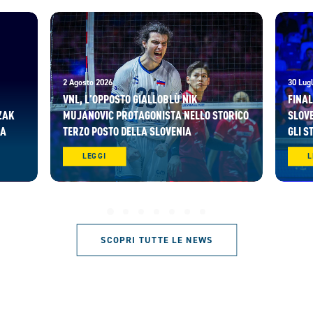
2 Agosto 2026
30 Lugl
VNL, L’OPPOSTO GIALLOBLÙ NIK
FINAL
ZAK
MUJANOVIC PROTAGONISTA NELLO STORICO
SLOVE
RA
TERZO POSTO DELLA SLOVENIA
GLI S
LEGGI
L
SCOPRI TUTTE LE NEWS