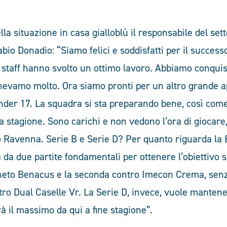
lla situazione in casa gialloblù il responsabile del set
io Donadio: “Siamo felici e soddisfatti per il successo
o staff hanno svolto un ottimo lavoro. Abbiamo conquis
enevamo molto. Ora siamo pronti per un altro grande 
Under 17. La squadra si sta preparando bene, così come
lla stagione. Sono carichi e non vedono l’ora di giocare,
o Ravenna. Serie B e Serie D? Per quanto riguarda la B
da due partite fondamentali per ottenere l’obiettivo s
neto Benacus e la seconda contro Imecon Crema, sen
tro Dual Caselle Vr. La Serie D, invece, vuole mantene
arà il massimo da qui a fine stagione”.