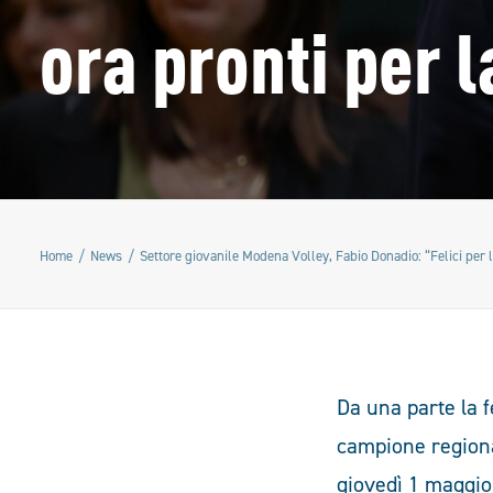
ora pronti per 
Home
News
Settore giovanile Modena Volley, Fabio Donadio: “Felici per l
Da una parte la f
campione regional
giovedì 1 maggio