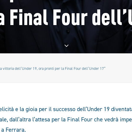
la Final Four dell
a vittoria dell’Under 19, ora pronti per la Final Four dell’Under 17”
elicità e la gioia per il successo dell’Under 19 diven
e, dall’altra l’attesa per la Final Four che vedrà imp
 a Ferrara.