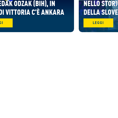
DAK ODZAK (BIH), IN
NELLO STORI
DI VITTORIA C’È ANKARA
DELLA SLOV
GI
LEGGI