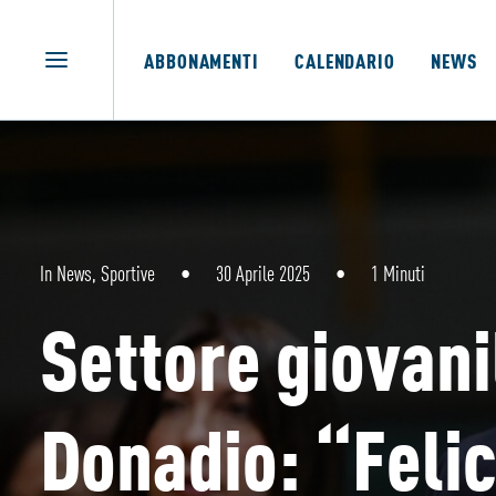
ABBONAMENTI
CALENDARIO
NEWS
In
News
,
Sportive
•
30 Aprile 2025
•
1 Minuti
Settore giovani
Donadio: “Felici