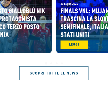
30 Luglio 2026
STO GIALLOBLÙ NIK
FINALS VNL: MUJA
PROTAGONISTA
TRASCINA LA SLOV
CO TERZO POSTO
SEMIFINALE, ITALIA
ENIA
STATI UNITI
LEGGI
SCOPRI TUTTE LE NEWS