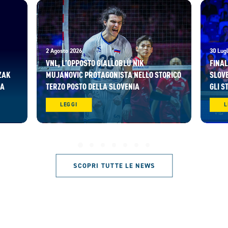
2 Agosto 2026
30 Lugl
VNL, L’OPPOSTO GIALLOBLÙ NIK
FINAL
ZAK
MUJANOVIC PROTAGONISTA NELLO STORICO
SLOVE
RA
TERZO POSTO DELLA SLOVENIA
GLI S
LEGGI
L
SCOPRI TUTTE LE NEWS