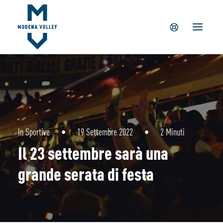
IL CLUB
NEWS
TICKETING
SUMMER CAMP
MV PARTNERS
PALAPANINI
GIOVANILI
In
Sportive
•
19 Settembre 2022
•
2 Minuti
ACADEMY
Il 23 settembre sarà una
STORE
grande serata di festa