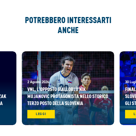
POTREBBERO INTERESSARTI
ANCHE
2 Agosto 2026
30 Lugl
VNL, L’OPPOSTO GIALLOBLÙ NIK
FINAL
ZAK
MUJANOVIC PROTAGONISTA NELLO STORICO
SLOVE
RA
TERZO POSTO DELLA SLOVENIA
GLI S
LEGGI
L