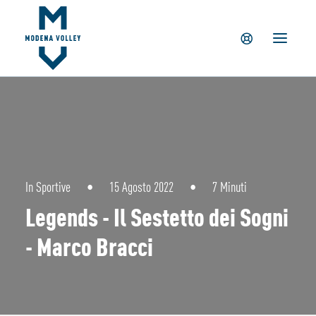
IL CLUB
NEWS
TICKETING
SUMMER CAMP
MV PARTNERS
PALAPANINI
GIOVANILI
In
Sportive
•
15 Agosto 2022
•
7 Minuti
ACADEMY
Legends - Il Sestetto dei Sogni
STORE
- Marco Bracci