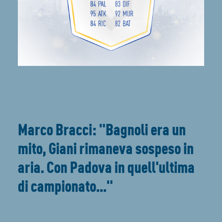
Marco Bracci: "Bagnoli era un
mito, Giani rimaneva sospeso in
aria. Con Padova in quell'ultima
di campionato..."