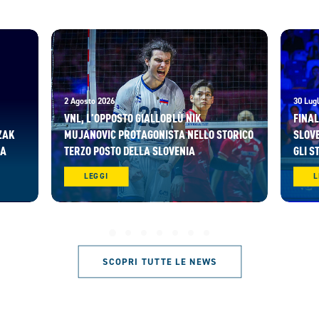
2 Agosto 2026
30 Lugl
VNL, L’OPPOSTO GIALLOBLÙ NIK
FINAL
ZAK
MUJANOVIC PROTAGONISTA NELLO STORICO
SLOVE
RA
TERZO POSTO DELLA SLOVENIA
GLI S
LEGGI
L
SCOPRI TUTTE LE NEWS