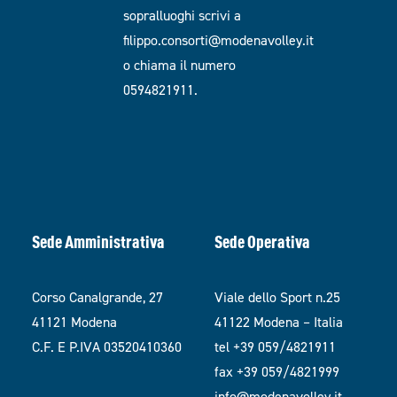
sopralluoghi scrivi a
filippo.consorti@modenavolley.it
o chiama il numero
0594821911.
Sede Amministrativa
Sede Operativa
Corso Canalgrande, 27
Viale dello Sport n.25
41121 Modena
41122 Modena – Italia
C.F. E P.IVA 03520410360
tel +39 059/4821911
fax +39 059/4821999
info@modenavolley.it