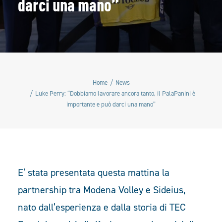
darci una mano”
Home
News
Luke Perry: “Dobbiamo lavorare ancora tanto, il PalaPanini è
importante e può darci una mano”
E’ stata presentata questa mattina la
partnership tra Modena Volley e Sideius,
nato dall’esperienza e dalla storia di TEC