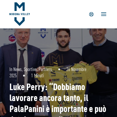
IL CLUB
NEWS
TICKETING
SUMMER CAMP
MV PARTNERS
PALAPANINI
GIOVANILI
In
News
,
Sportive
,
Partners
•
26 Novembre
2025
•
1 Minuti
ACADEMY
Luke Perry: “Dobbiamo
STORE
lavorare ancora tanto, il
PalaPanini è importante e può