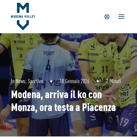
IL CLUB
NEWS
TICKETING
SUMMER CAMP
MV PARTNERS
PALAPANINI
GIOVANILI
In
News
,
Sportive
•
18 Gennaio 2026
•
2 Minuti
ACADEMY
Modena, arriva il ko con
STORE
Monza, ora testa a Piacenza