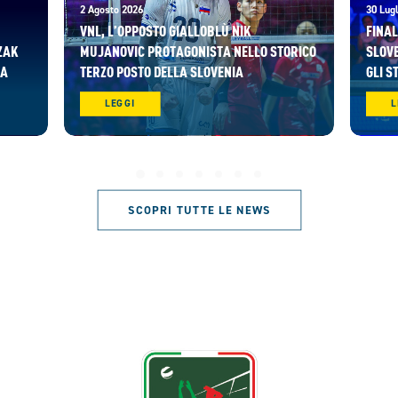
2 Agosto 2026
30 Lugl
VNL, L’OPPOSTO GIALLOBLÙ NIK
FINAL
ZAK
MUJANOVIC PROTAGONISTA NELLO STORICO
SLOVE
RA
TERZO POSTO DELLA SLOVENIA
GLI S
LEGGI
L
SCOPRI TUTTE LE NEWS