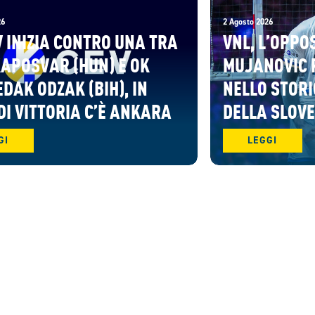
26
2 Agosto 2026
V INIZIA CONTRO UNA TRA
VNL, L’OPPO
KAPOSVAR (HUN) E OK
MUJANOVIC 
DAK ODZAK (BIH), IN
NELLO STORI
DI VITTORIA C’È ANKARA
DELLA SLOV
GI
LEGGI