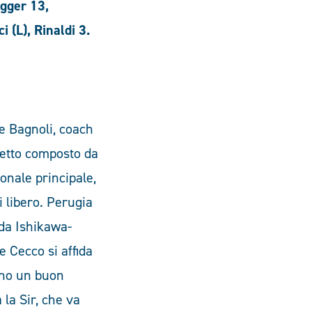
gger 13,
i (L), Rinaldi 3.
e Bagnoli, coach
tetto composto da
onale principale,
i libero. Perugia
nda Ishikawa-
e Cecco si affida
ano un buon
 la Sir, che va