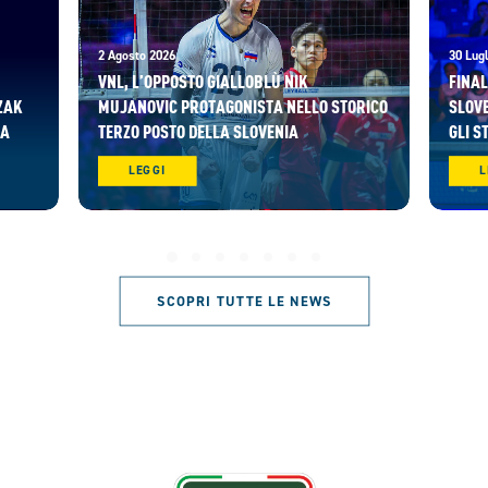
2 Agosto 2026
30 Lugl
VNL, L’OPPOSTO GIALLOBLÙ NIK
FINAL
ZAK
MUJANOVIC PROTAGONISTA NELLO STORICO
SLOVE
RA
TERZO POSTO DELLA SLOVENIA
GLI S
LEGGI
L
SCOPRI TUTTE LE NEWS