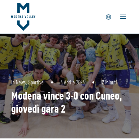
IL CLUB
NEWS
TICKETING
SUMMER CAMP
MV PARTNERS
PALAPANINI
GIOVANILI
In
News
,
Sportive
•
6 Aprile 2026
•
2 Minuti
ACADEMY
Modena vince 3-0 con Cuneo,
STORE
giovedì gara 2