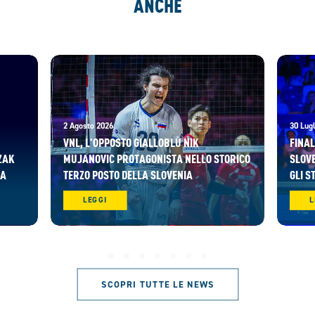
ANCHE
2 Agosto 2026
30 Lugl
VNL, L’OPPOSTO GIALLOBLÙ NIK
FINAL
ZAK
MUJANOVIC PROTAGONISTA NELLO STORICO
SLOVE
RA
TERZO POSTO DELLA SLOVENIA
GLI S
LEGGI
L
SCOPRI TUTTE LE NEWS