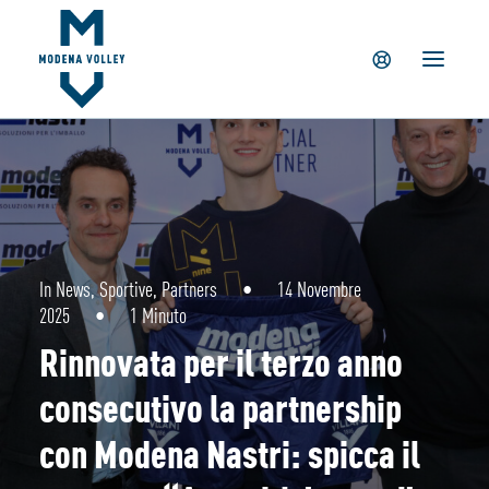
IL CLUB
NEWS
TICKETING
SUMMER CAMP
MV PARTNERS
PALAPANINI
GIOVANILI
In
News
,
Sportive
,
Partners
•
14 Novembre
2025
•
1 Minuto
ACADEMY
Rinnovata per il terzo anno
STORE
consecutivo la partnership
con Modena Nastri: spicca il