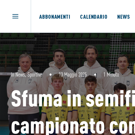
ABBONAMENTI
CALENDARIO
NEWS
In
News
,
Sportive
•
13 Maggio 2025
•
1 Minuto
Sfuma in semifi
campionato con