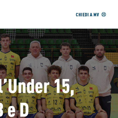
CHIEDI A MV
l’Under 15,
 e D