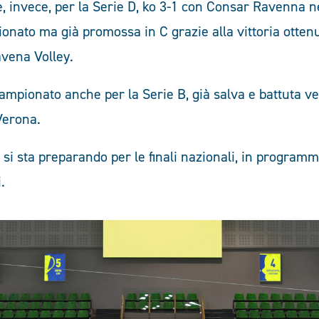
e, invece, per la Serie D, ko 3-1 con Consar Ravenna n
onato ma già promossa in C grazie alla vittoria otten
vena Volley.
ampionato anche per la Serie B, già salva e battuta v
Verona.
9 si sta preparando per le finali nazionali, in programm
.