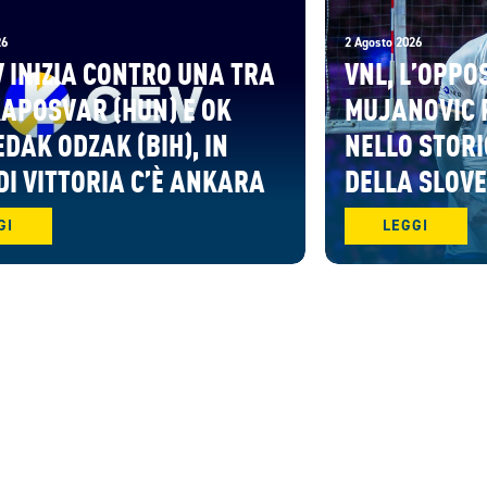
26
2 Agosto 2026
V INIZIA CONTRO UNA TRA
VNL, L’OPPO
KAPOSVAR (HUN) E OK
MUJANOVIC 
DAK ODZAK (BIH), IN
NELLO STORI
DI VITTORIA C’È ANKARA
DELLA SLOV
GI
LEGGI