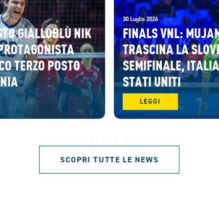
30 Luglio 2026
STO GIALLOBLÙ NIK
FINALS VNL: MUJA
PROTAGONISTA
TRASCINA LA SLOV
CO TERZO POSTO
SEMIFINALE, ITALIA
ENIA
STATI UNITI
LEGGI
SCOPRI TUTTE LE NEWS