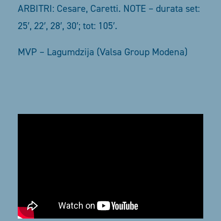
ARBITRI: Cesare, Caretti. NOTE – durata set:
25′, 22′, 28′, 30′; tot: 105′.
MVP – Lagumdzija (Valsa Group Modena)