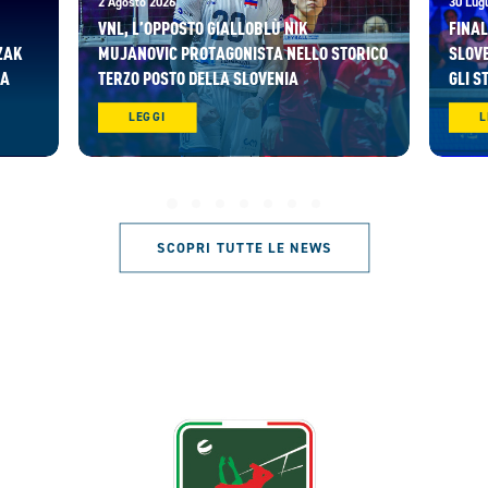
2 Agosto 2026
30 Lugl
VNL, L’OPPOSTO GIALLOBLÙ NIK
FINAL
ZAK
MUJANOVIC PROTAGONISTA NELLO STORICO
SLOVE
RA
TERZO POSTO DELLA SLOVENIA
GLI S
LEGGI
L
SCOPRI TUTTE LE NEWS