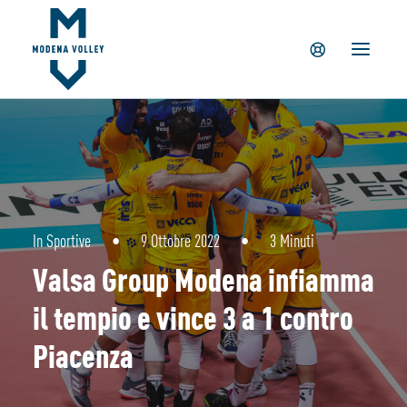
IL CLUB
NEWS
TICKETING
SUMMER CAMP
MV PARTNERS
PALAPANINI
GIOVANILI
In
Sportive
•
9 Ottobre 2022
•
3 Minuti
ACADEMY
Valsa Group Modena infiamma
STORE
il tempio e vince 3 a 1 contro
Piacenza