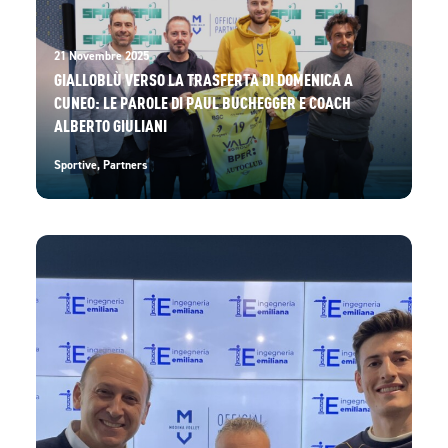
21 Novembre 2025
GIALLOBLÙ VERSO LA TRASFERTA DI DOMENICA A
CUNEO: LE PAROLE DI PAUL BUCHEGGER E COACH
ALBERTO GIULIANI
Sportive
,
Partners