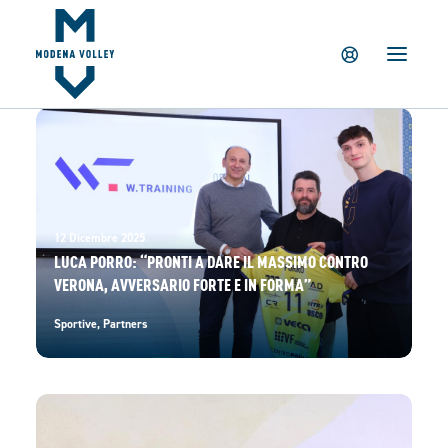
IL CLUB
NEWS
TICKETING
SUMMER CAMP
MV PARTNERS
PALAPANINI
12 Dicembre 2025
GIOVANILI
LUCA PORRO: “PRONTI A DARE IL MASSIMO CONTRO
VERONA, AVVERSARIO FORTE E IN FORMA”
ACADEMY
STORE
Sportive
,
Partners