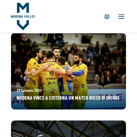
IL CLUB
NEWS
TICKETING
SUMMER CAMP
MV PARTNERS
PALAPANINI
GIOVANILI
ACADEMY
29 Gennaio 2023
MODENA VINCE A CISTERNA UN MATCH RICCO DI INSIDIE
STORE