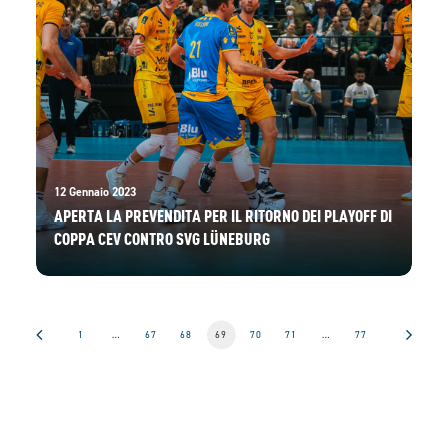
12 Gennaio 2023
APERTA LA PREVENDITA PER IL RITORNO DEI PLAYOFF DI
COPPA CEV CONTRO SVG LÜNEBURG
1
…
67
68
69
70
71
…
77