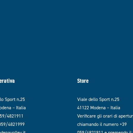
erativa
Store
llo Sport n.25
Viale dello Sport n.25
dena – Italia
41122 Modena – Italia
059/4821911
Verificare gli orari di apertu
 059/4821999
chiamando il numero +39
enavolley.it
059/4821911 e premendo il t