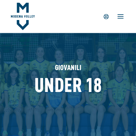
IL CLUB
NEWS
TICKETING
SUMMER CAMP
MV PARTNERS
GIOVANILI
PALAPANINI
UNDER 18
GIOVANILI
ACADEMY
STORE