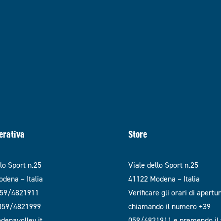
erativa
Store
llo Sport n.25
Viale dello Sport n.25
dena – Italia
41122 Modena – Italia
059/4821911
Verificare gli orari di apertu
 059/4821999
chiamando il numero +39
enavolley.it
059/4821911 e premendo il t