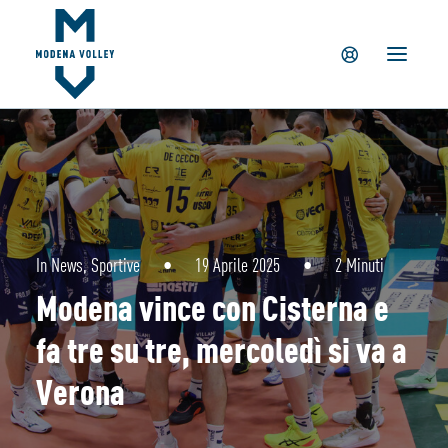
IL CLUB
NEWS
TICKETING
SUMMER CAMP
MV PARTNERS
PALAPANINI
GIOVANILI
In
News
,
Sportive
•
19 Aprile 2025
•
2 Minuti
ACADEMY
Modena vince con Cisterna e
STORE
fa tre su tre, mercoledì si va a
Verona