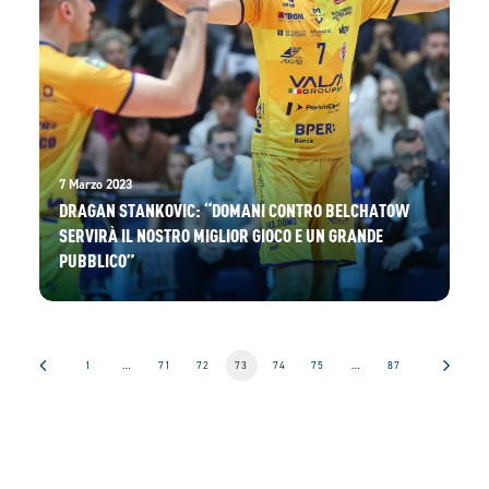
7 Marzo 2023
DRAGAN STANKOVIC: “DOMANI CONTRO BELCHATOW
SERVIRÀ IL NOSTRO MIGLIOR GIOCO E UN GRANDE
PUBBLICO”
1
…
71
72
73
74
75
…
87