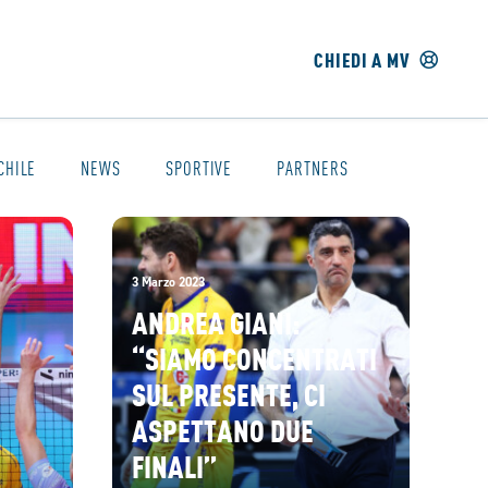
CHIEDI A MV
CHILE
NEWS
SPORTIVE
PARTNERS
3 Marzo 2023
ANDREA GIANI:
“SIAMO CONCENTRATI
SUL PRESENTE, CI
ASPETTANO DUE
FINALI”