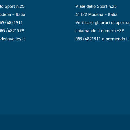
llo Sport n.25
Viale dello Sport n.25
dena – Italia
41122 Modena – Italia
059/4821911
Verificare gli orari di apertu
 059/4821999
chiamando il numero +39
enavolley.it
059/4821911 e premendo il t