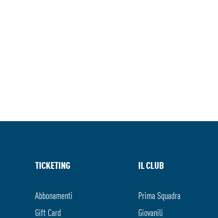
TICKETING
IL CLUB
Abbonamenti
Prima Squadra
Gift Card
Giovanili