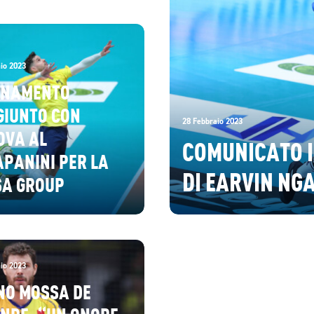
io 2023
ENAMENTO
GIUNTO CON
28 Febbraio 2023
OVA AL
COMUNICATO I
PANINI PER LA
DI EARVIN NG
SA GROUP
io 2023
NO MOSSA DE