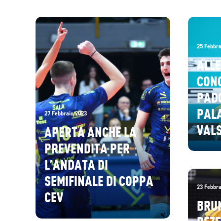
COLLABORAZIONE CHE
C’È FRA DI LORO E LA
CAPACITÀ DEI NUOVI DI
25 Febbra
INSERIRSI NEL
ALL
GRUPPO”
CON
PAD
PALA
27 Febbraio 2023
VAL
APERTA ANCHE LA
PREVENDITA PER
L’ANDATA DI
SEMIFINALE DI COPPA
23 Febbra
CEV
BRU