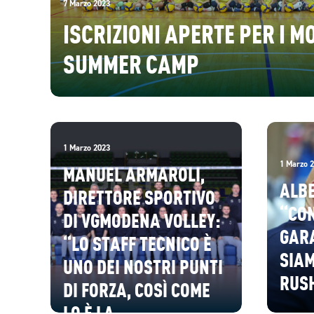
7 Marzo 2023
ISCRIZIONI APERTE PER I 
SUMMER CAMP
1 Marzo 2023
1 Marzo 
MANUEL ARMAROLI,
ALBE
DIRETTORE SPORTIVO
“CO
DI VGMODENA VOLLEY:
GAR
“LO STAFF TECNICO È
SIAM
UNO DEI NOSTRI PUNTI
RUSH
DI FORZA, COSÌ COME
LO È LA