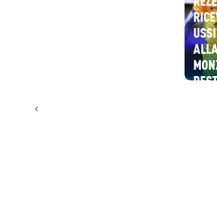
REZE
RICE
USSI
ALLA
MON
REST