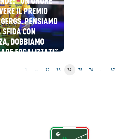
NDE: “UN ONORE
VERE IL PREMIO
 GERGS. PENSIAMO
 SFIDA CON
ZA, DOBBIAMO
ARE FOCALIZZATI”
1
…
72
73
74
75
76
…
87