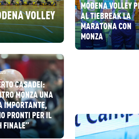
MODENA VOLLEY P
MODENA VOLLEY
AL TIEBREAK LA
MARATONA CON
MONZA
2023
RTO CASADEI:
NTRO MONZA UNA
A IMPORTANTE,
O PRONTI PER IL
 FINALE”