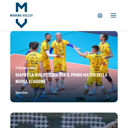
IL CLUB
NEWS
TICKETING
SUMMER CAMP
MV PARTNERS
PALAPANINI
9 Ottobre 2023
GIOVANILI
RIAPRE LA BIGLIETTERIA PER IL PRIMO MATCH DELLA
NUOVA STAGIONE
ACADEMY
STORE
Sportive