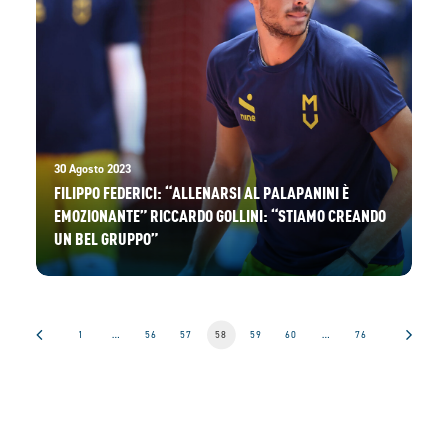
30 Agosto 2023
FILIPPO FEDERICI: “ALLENARSI AL PALAPANINI È
EMOZIONANTE” RICCARDO GOLLINI: “STIAMO CREANDO
UN BEL GRUPPO”
1
…
56
57
58
59
60
…
76